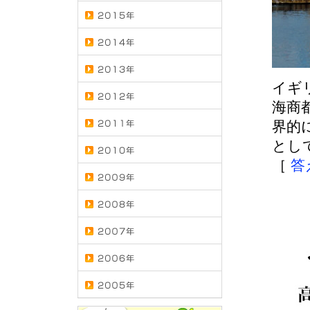
イギ
海商
界的
とし
［
答