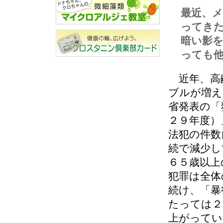
最近、
ってき
暗い影
っても
近年、高
ブルが増え
省発表の「
２９年度）
法犯の件数
続で減少し
６５歳以上
犯罪は全体
続け、「暴
たっては２
上がってい