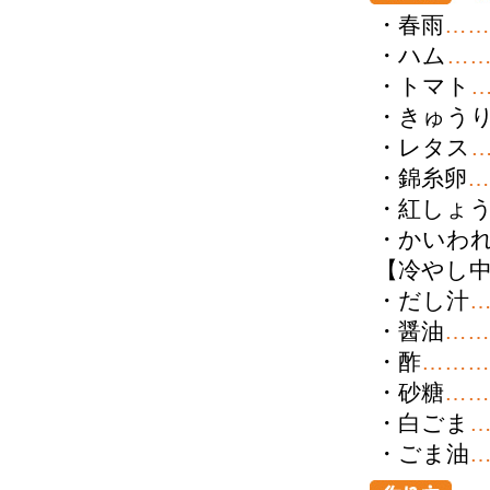
・春雨
……
・ハム
…
・トマト
・きゅう
・レタス
・錦糸卵
…
・紅しょ
・かいわ
【冷やし
・だし汁
・醤油
……
・酢
………
・砂糖
……
・白ごま
・ごま油