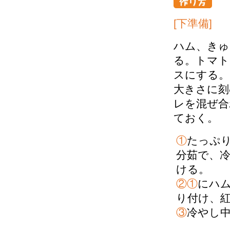
[下準備]
ハム、きゅ
る。トマト
スにする。
大きさに刻
レを混ぜ合
ておく。
①
たっぷ
分茹で、
ける。
②①
にハ
り付け、
③
冷やし