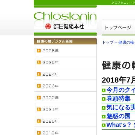
クロスタニン・
トップ＞
健康の輪
2018年7
今月のク
巻頭特集
気になる
魅惑の国
What'