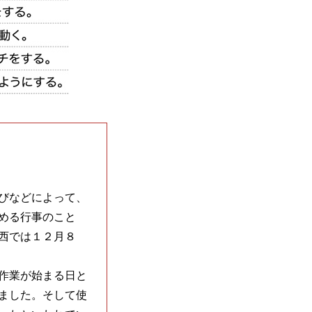
びなどによって、
める行事のこと
西では１２月８
作業が始まる日と
ました。そして使