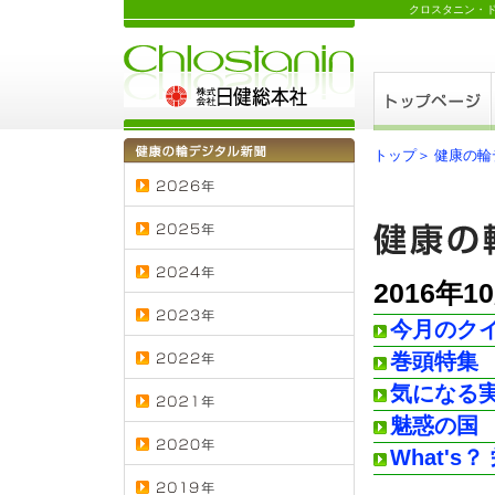
クロスタニン・
トップ＞
健康の輪
2016年1
今月のク
巻頭特集
気になる
魅惑の国
What'