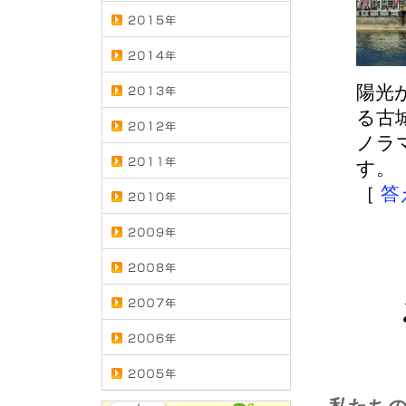
陽光
る古
ノラ
す。
［
答