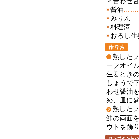
＜合わせ
醤
油
……
み
りん
…
料
理酒
…
お
ろし生
熱
した
ーブオイ
生姜とき
しょうで
わせ醤油
め、皿に
熱した
鮭の両面
ウトを飾