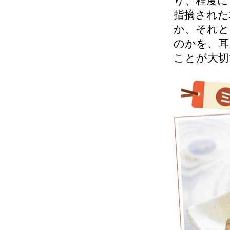
り、程度に
指摘された
か、それと
のかを、耳
ことが大切