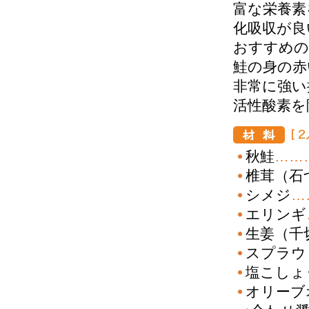
富な栄養素
化吸収が良
おすすめの
鮭の身の赤
非常に強い
活性酸素を
秋
鮭
……
椎
茸（石
シ
メジ
…
エ
リンギ
生
姜（千
ス
プラウ
塩
こしょ
オ
リーブ