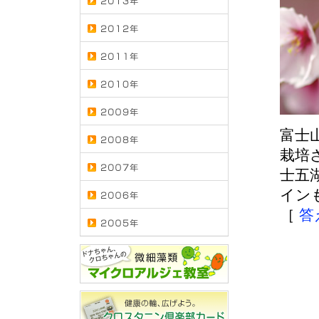
富士
栽培
士五
イン
［
答