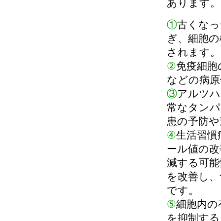
あります。
①
古くなっ
ぎ、細胞の
されます。
②
免疫細胞
などの病原
③
アルツハ
常なタンパ
患の予防や
④
生活習慣
ール値の改
減する可能
を改善し、
です。
⑤
細胞内の
を抑制する