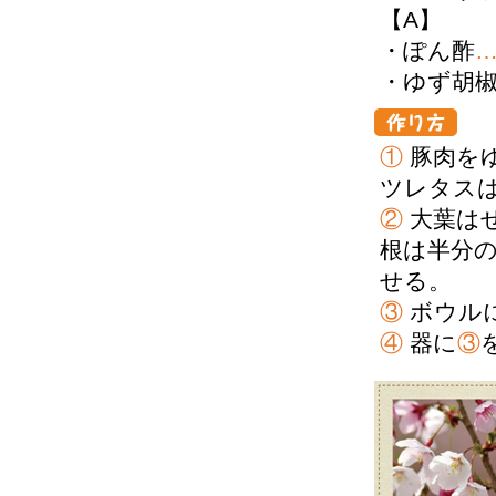
【A】
・ぽん酢
・ゆず胡
①
豚肉を
ツレタス
②
大葉は
根は半分
せる。
③
ボウル
④
器に
③