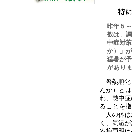
昨年５
数は、調
中症対
か）」
猛暑が
があり
暑熱順化
んか）とは
れ、熱中症
ることを指
人の体は
く、気温が
や梅雨明け