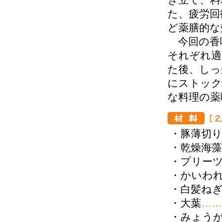
た、疲労回
ど薬膳的な
今回の香
それぞれ適
た後、しっ
にストック
な料理の薬
・豚薄切り
・乾燥海
・プリー
・かいわ
・白髪ね
・大葉
……
・みょう