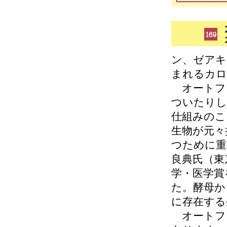
ン、ゼアキ
まれるカロ
オートフ
ついたりし
仕組みのこ
生物が元々
つために重
良典氏（東
学・医学賞
た。酵母か
に存在する
オートフ